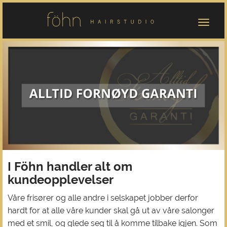
I Föhn handler alt om
kundeopplevelser
Våre frisører og alle andre i selskapet jobber derfor
hardt for at alle våre kunder skal gå ut av våre salonger
med et smil, og glede seg til å komme tilbake igjen. Som