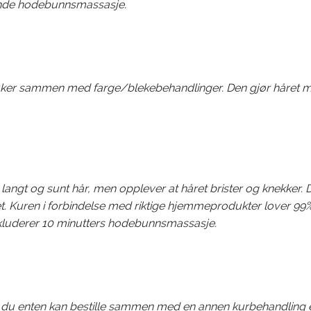
ende hodebunnsmassasje.
uker sammen med farge/blekebehandlinger. Den gjør håret m
angt og sunt hår, men opplever at håret brister og knekker. De
litet. Kuren i forbindelse med riktige hjemmeprodukter lover 9
inkluderer 10 minutters hodebunnsmassasje.
 du enten kan bestille sammen med en annen kurbehandling el