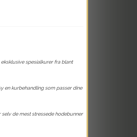
 eksklusive spesialkurer fra blant
rsy en kurbehandling som passer dine
r selv de mest stressede hodebunner