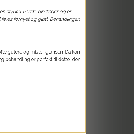
n styrker hårets bindinger og er
 føles fornyet og glatt. Behandlingen
ofte gulere og mister glansen. Da kan
ing behandling er perfekt til dette, den