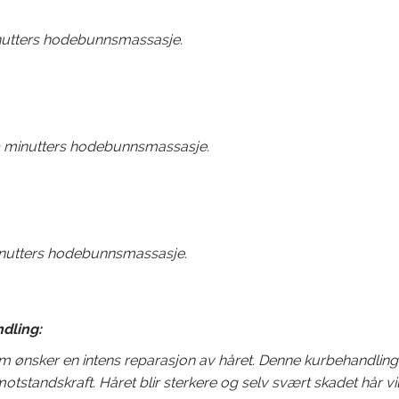
inutters hodebunnsmassasje.
0 minutters hodebunnsmassasje.
inutters hodebunnsmassasje.
dling:
m ønsker en intens reparasjon av håret. Denne kurbehandlinge
tstandskraft. Håret blir sterkere og selv svært skadet hår vil