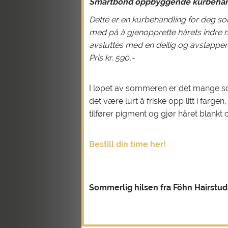
Smartbond oppbyggende kurbehan
Dette er en kurbehandling for deg so
med på å gjenopprette hårets indre mo
avsluttes med en deilig og avslapp
Pris kr. 590,-
I løpet av sommeren er det mange som 
det være lurt å friske opp litt i fargen
tilfører pigment og gjør håret blankt o
Bestill din time her!
Sommerlig hilsen fra Föhn Hairstud