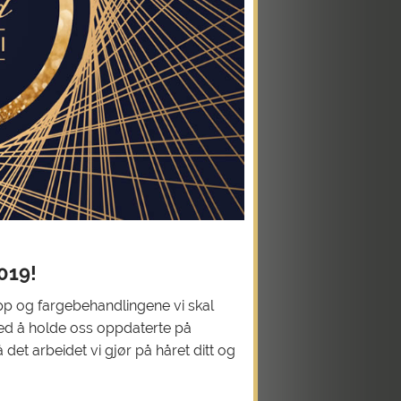
2019!
klipp og fargebehandlingene vi skal
 med å holde oss oppdaterte på
det arbeidet vi gjør på håret ditt og