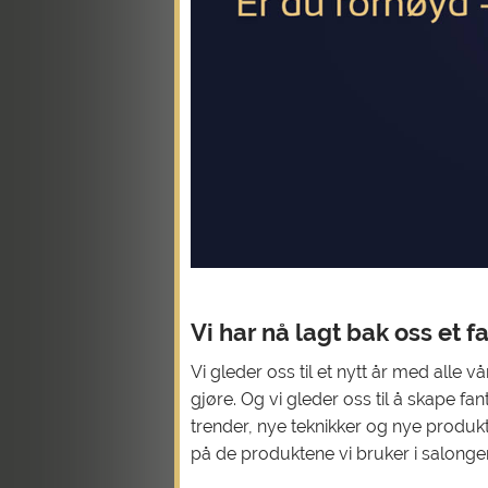
Vi har nå lagt bak oss et f
Vi gleder oss til et nytt år med alle 
gjøre. Og vi gleder oss til å skape f
trender, nye teknikker og nye produkte
på de produktene vi bruker i salonge