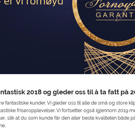
antastisk 2018 og gleder oss til å ta fatt på 
våre fantastiske kunder. Vi gleder oss til alle de små og store 
antastiske frisøropplevelser. Vi fortsetter også igjennom 2019
r, slik at du som kunde får den aller beste kvaliteten både på 
ne.