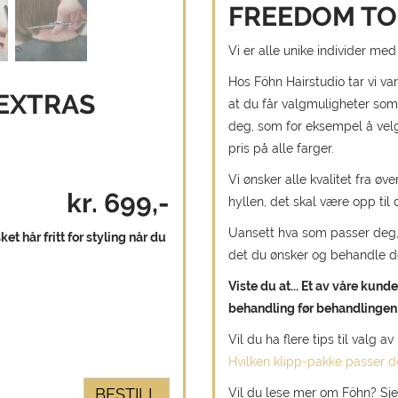
FREEDOM TO
Vi er alle unike individer m
Hos Föhn Hairstudio tar vi var
EXTRAS
at du får valgmuligheter som 
deg, som for eksempel å velg
pris på alle farger.
Vi ønsker alle kvalitet fra øv
kr. 699,-
hyllen, det skal være opp til 
Uansett hva som passer deg, s
t hår fritt for styling når du
det du ønsker og behandle de
Viste du at... Et av våre kunde
behandling før behandlingen 
Vil du ha flere tips til valg a
Hvilken klipp-pakke passer 
BESTILL
Vil du lese mer om Föhn? Sje