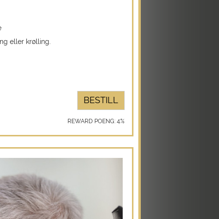
e
ng eller krølling.
BESTILL
REWARD POENG: 4%