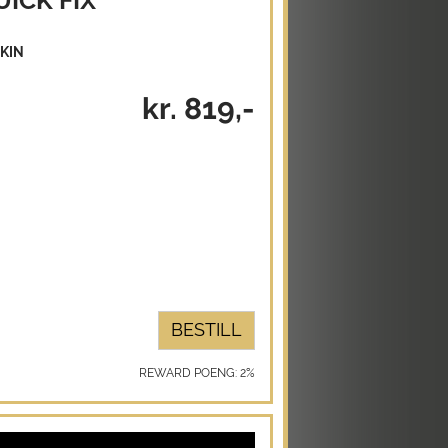
UICK FIX
KIN
kr. 819,-
BESTILL
REWARD POENG: 2%