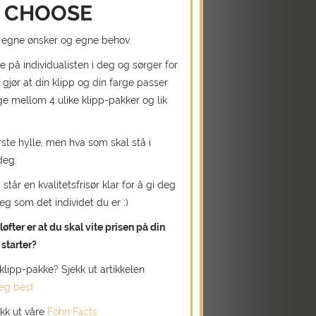
 CHOOSE
ed egne ønsker og egne behov.
e på individualisten i deg og sørger for
gjør at din klipp og din farge passer
e mellom 4 ulike klipp-pakker og lik
erste hylle, men hva som skal stå i
deg.
tår en kvalitetsfrisør klar for å gi deg
g som det individet du er :)
løfter er at du skal vite prisen på din
starter?
v klipp-pakke? Sjekk ut artikkelen
deg best
kk ut våre
Föhn Facts