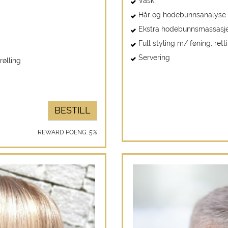
Vask
Hår og hodebunnsanalyse
Ekstra hodebunnsmassasj
Full styling m/ føning, retti
Servering
rølling
BESTILL
REWARD POENG: 5%